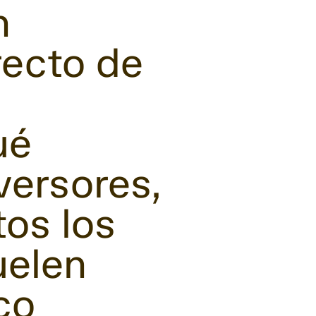
n
recto de
ué
versores,
os los
uelen
co