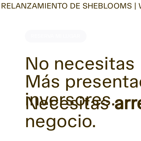
RELANZAMIENTO DE SHEBLOOMS | W
RESERVA MI LUGAR
No necesitas
Más presenta
inversores.
Necesitas
arr
negocio.