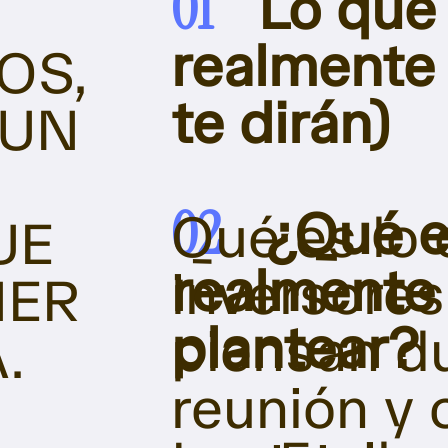
01
Lo que 
realmente 
OS,
te dirán)
 UN
02
¿Qué e
Qué es lo 
UE
realmente
inversores
NER
plantear?
piensan du
.
reunión y