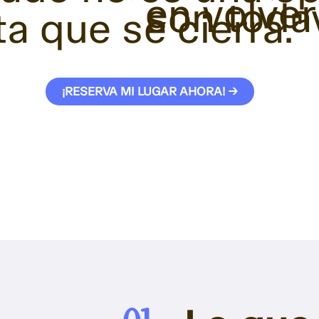
en volver
son todav
a que se cierra."
¡RESERVA MI LUGAR AHORA! →