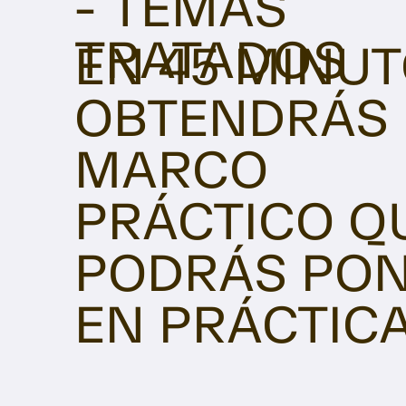
- TEMAS
TRATADOS
EN 45 MINUT
OBTENDRÁS
MARCO
PRÁCTICO Q
PODRÁS PO
EN PRÁCTICA