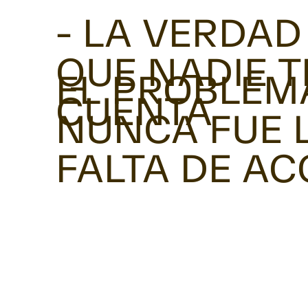
- LA VERDAD
QUE NADIE T
EL PROBLEM
CUENTA
NUNCA FUE 
FALTA DE AC