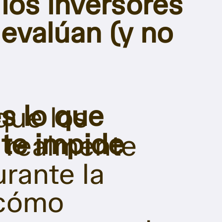
los inversores
evalúan (y no
s lo que
que los
 te impide
 realmente
rante la
 cómo