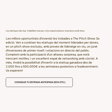
Les startups més top. Visibilitat real per a les emprenedores. Inversions amb futur.
Les millors oportunitats d'inversió les trobades a The Pitch Show 3a
edició. Ven a conèixer les startups del moment liderades per dones,
en un pitch show exclusiu, amb proves de lideratge en viu, un jurat
d'inversores de primer nivell i votacions en directe del públic.
Comptem amb la participació d'un altaveu sorpresa, que està
trencant motlles, i un excel·lent espai de networking amb còctel. A
més, tindrà la possibilitat d'invertir a la startup ganadora des de
2.000 fins a 500.000€ a les setmanes posteriors a l'esdeveniment.
Us esperem!
CONSIGUE TU ENTRADA ANTICIPADA (50% DTO.)