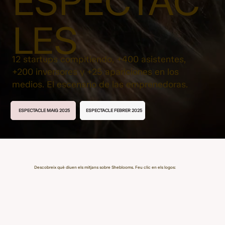
ESPECTAC
LES
12 startups compitiendo, +400 asistentes,
+200 inversores y +25 apariciones en los
medios. El escenario de las emprenedoras.
ESPECTACLE FEBRER 2025
ESPECTACLE MAIG 2025
Descobreix què diuen els mitjans sobre Sheblooms. Feu clic en els logos: