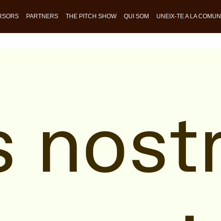
RSORS
PARTNERS
THE PITCH SHOW
QUI SOM
UNEIX-TE A LA COMUN
s nost