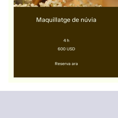
Maquillatge de núvia
4 h
600
600 USD
dòlars
dels
Estats
Units
Reserva ara