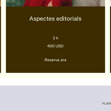
Aspectes editorials
2 h
400
400 USD
dòlars
dels
Estats
Units
Reserva ara
PLAT