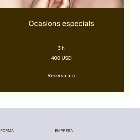
Ocasions especials
3 h
400
400 USD
dòlars
dels
Estats
Units
Reserva ara
AFORMA
EMPRESA