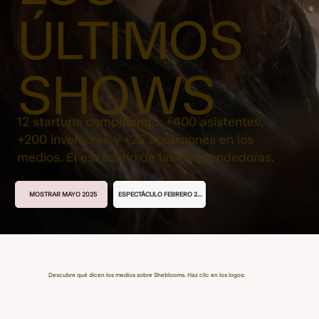
ÚLTIMOS
SHOWS
12 startups compitiendo, +400 asistentes,
+200 inversores y +25 apariciones en los
medios. El escenario de las emprendedoras.
ESPECTÁCULO FEBRERO 2025
MOSTRAR MAYO 2025
Descubre qué dicen los medios sobre Sheblooms. Haz clic en los logos: